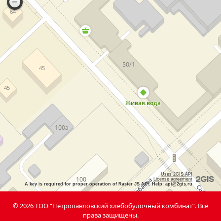
Uses 2GIS API
License agreement
A key is required for proper operation of Raster JS API. Help: api@2gis.ru
©
2026
ТОО “Петропавловский хлебобулочный комбинат”. Все
права защищены.